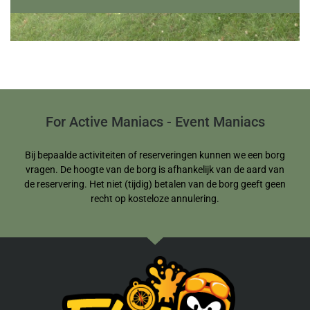
For Active Maniacs - Event Maniacs
Bij bepaalde activiteiten of reserveringen kunnen we een borg
vragen. De hoogte van de borg is afhankelijk van de aard van
de reservering. Het niet (tijdig) betalen van de borg geeft geen
recht op kosteloze annulering.