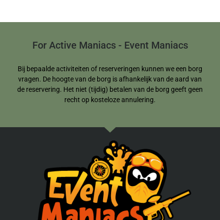
For Active Maniacs - Event Maniacs
Bij bepaalde activiteiten of reserveringen kunnen we een borg
vragen. De hoogte van de borg is afhankelijk van de aard van
de reservering. Het niet (tijdig) betalen van de borg geeft geen
recht op kosteloze annulering.