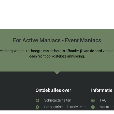
For Active Maniacs - Event Maniacs
een borg vragen. De hoogte van de borg is afhankelijk van de aard van de re
geen recht op kosteloze annulering.
Ontdek alles over
Informatie
Schietactiviteiten
FAQ
Gemotoriseerde activiteiten
Vacatur
Competitieve activiteiten
Stage lo