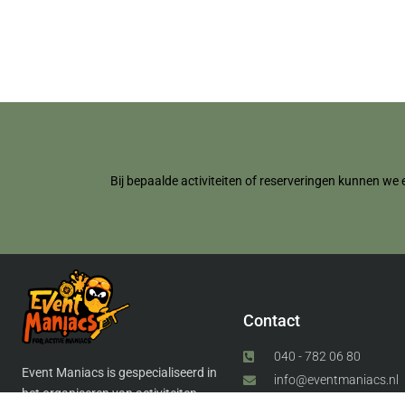
Bij bepaalde activiteiten of reserveringen kunnen we 
Contact
040 - 782 06 80
Event Maniacs is gespecialiseerd in
info@eventmaniacs.nl
het organiseren van activiteiten,