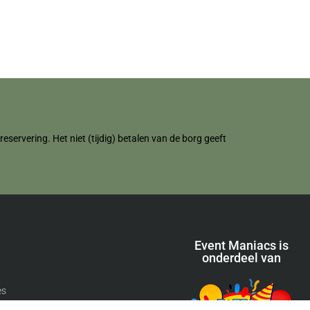
servering. Het niet (tijdig) betalen van de borg geeft
Event Maniacs is
onderdeel van
es
pen