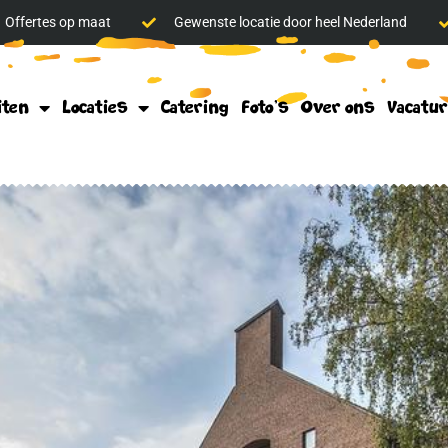
Offertes op maat
Gewenste locatie door heel Nederland
iten
Locaties
Catering
Foto’s
Over ons
Vacatu