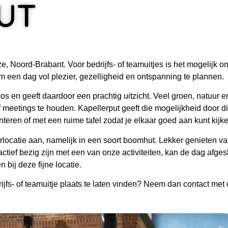
UT
, Noord-Brabant. Voor bedrijfs- of teamuitjes is het mogelijk om
om een dag vol plezier, gezelligheid en ontspanning te plannen.
 en geeft daardoor een prachtig uitzicht. Veel groen, natuur e
eetings te houden. Kapellerput geeft die mogelijkheid door di
eren of met een ruime tafel zodat je elkaar goed aan kunt kijk
ocatie aan, namelijk in een soort boomhut. Lekker genieten van 
tief bezig zijn met een van onze activiteiten, kan de dag afge
n bij deze fijne locatie.
rijfs- of teamuitje plaats te laten vinden? Neem dan contact met