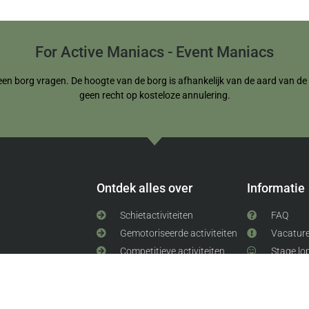
For Active Maniacs - Event Maniacs
een borg vragen. De hoogte van de borg is afhankelijk van de aard van de re
geen recht op kosteloze annulering.
Ontdek alles over
Informatie
Schietactiviteiten
FAQ
Gemotoriseerde activiteiten
Vacatur
Competitieve activiteiten
Stage lo
Groepsactiviteiten
Teambuildingsactiviteiten
Workshops