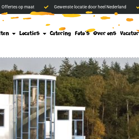
Offertes op maat
Gewenste locatie door heel Nederland
iten
Locaties
Catering
Foto’s
Over ons
Vacatu