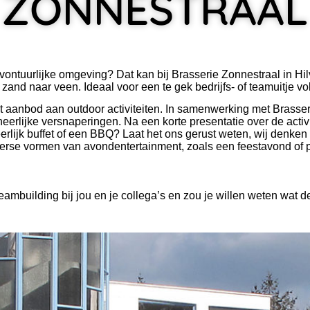
 ZONNESTRAAL
avontuurlijke omgeving? Dat kan bij Brasserie Zonnestraal in Hi
nd naar veen. Ideaal voor een te gek bedrijfs- of teamuitje vo
 aanbod aan outdoor activiteiten. In samenwerking met Brasser
erlijke versnaperingen. Na een korte presentatie over de activi
 heerlijk buffet of een BBQ? Laat het ons gerust weten, wij denk
verse vormen van avondentertainment, zoals een feestavond of 
teambuilding bij jou en je collega’s en zou je willen weten wat