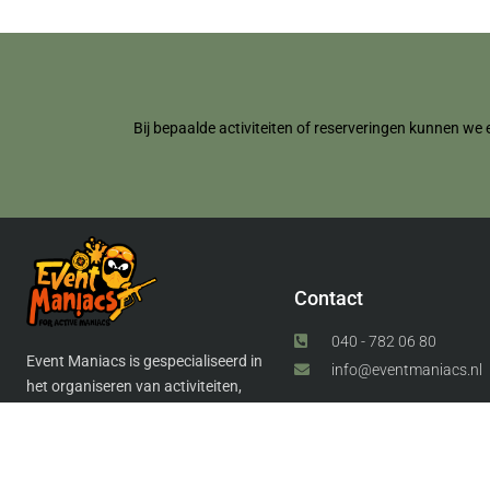
Bij bepaalde activiteiten of reserveringen kunnen we 
Contact
040 - 782 06 80
Event Maniacs is gespecialiseerd in
info@eventmaniacs.nl
het organiseren van activiteiten,
zeer geschikt als bedrijfsuitje, op
locatie door heel Nederland!