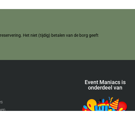
servering. Het niet (tijdig) betalen van de borg geeft
Event Maniacs is
onderdeel van
es
pen