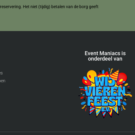
servering. Het niet (tijdig) betalen van de borg geeft
Event Maniacs is
onderdeel van
es
pen