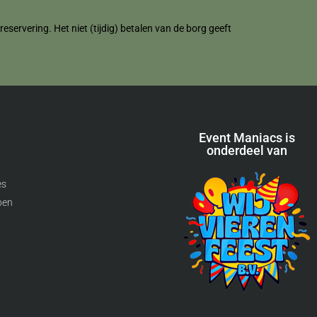
servering. Het niet (tijdig) betalen van de borg geeft
Event Maniacs is
onderdeel van
es
pen