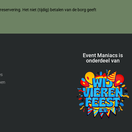
servering. Het niet (tijdig) betalen van de borg geeft
Event Maniacs is
onderdeel van
es
pen