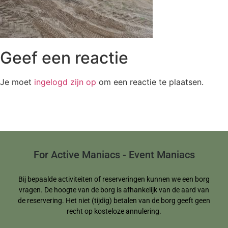
Geef een reactie
Je moet
ingelogd zijn op
om een reactie te plaatsen.
For Active Maniacs - Event Maniacs
Bij bepaalde activiteiten of reserveringen kunnen we een borg
vragen. De hoogte van de borg is afhankelijk van de aard van
de reservering. Het niet (tijdig) betalen van de borg geeft geen
recht op kosteloze annulering.