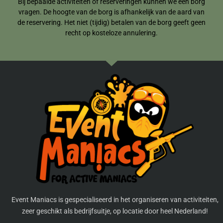
Bij bepaalde activiteiten of reserveringen kunnen we een borg
vragen. De hoogte van de borg is afhankelijk van de aard van
de reservering. Het niet (tijdig) betalen van de borg geeft geen
recht op kosteloze annulering.
Event Maniacs is gespecialiseerd in het organiseren van activiteiten,
zeer geschikt als bedrijfsuitje, op locatie door heel Nederland!