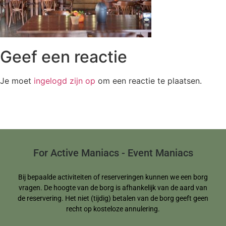
Geef een reactie
Je moet
ingelogd zijn op
om een reactie te plaatsen.
For Active Maniacs - Event Maniacs
Bij bepaalde activiteiten of reserveringen kunnen we een borg
vragen. De hoogte van de borg is afhankelijk van de aard van
de reservering. Het niet (tijdig) betalen van de borg geeft geen
recht op kosteloze annulering.