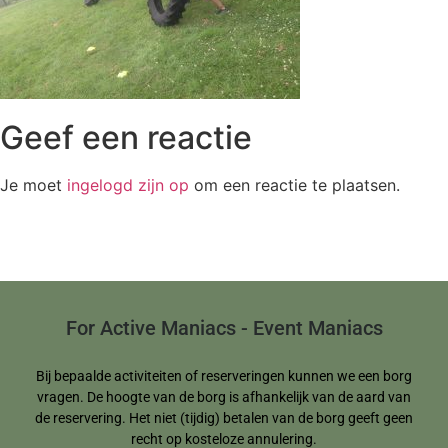
Geef een reactie
Je moet
ingelogd zijn op
om een reactie te plaatsen.
For Active Maniacs - Event Maniacs
Bij bepaalde activiteiten of reserveringen kunnen we een borg
vragen. De hoogte van de borg is afhankelijk van de aard van
de reservering. Het niet (tijdig) betalen van de borg geeft geen
recht op kosteloze annulering.