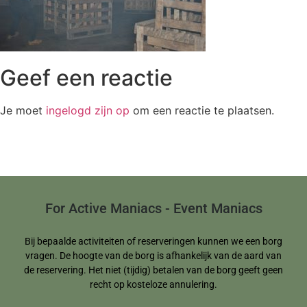
Geef een reactie
Je moet
ingelogd zijn op
om een reactie te plaatsen.
For Active Maniacs - Event Maniacs
Bij bepaalde activiteiten of reserveringen kunnen we een borg
vragen. De hoogte van de borg is afhankelijk van de aard van
de reservering. Het niet (tijdig) betalen van de borg geeft geen
recht op kosteloze annulering.