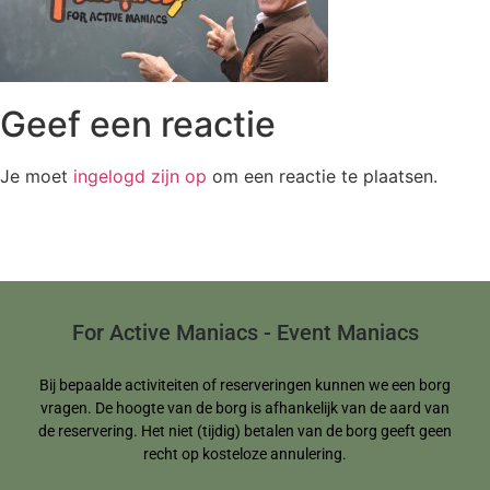
Geef een reactie
Je moet
ingelogd zijn op
om een reactie te plaatsen.
For Active Maniacs - Event Maniacs
Bij bepaalde activiteiten of reserveringen kunnen we een borg
vragen. De hoogte van de borg is afhankelijk van de aard van
de reservering. Het niet (tijdig) betalen van de borg geeft geen
recht op kosteloze annulering.