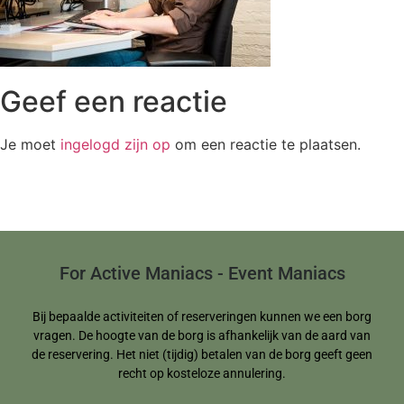
Geef een reactie
Je moet
ingelogd zijn op
om een reactie te plaatsen.
For Active Maniacs - Event Maniacs
Bij bepaalde activiteiten of reserveringen kunnen we een borg
vragen. De hoogte van de borg is afhankelijk van de aard van
de reservering. Het niet (tijdig) betalen van de borg geeft geen
recht op kosteloze annulering.