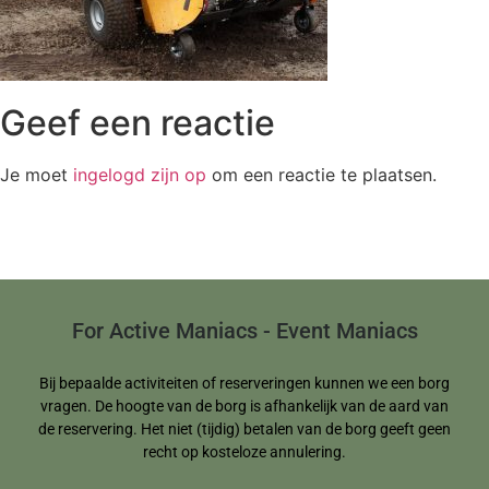
Geef een reactie
Je moet
ingelogd zijn op
om een reactie te plaatsen.
For Active Maniacs - Event Maniacs
Bij bepaalde activiteiten of reserveringen kunnen we een borg
vragen. De hoogte van de borg is afhankelijk van de aard van
de reservering. Het niet (tijdig) betalen van de borg geeft geen
recht op kosteloze annulering.