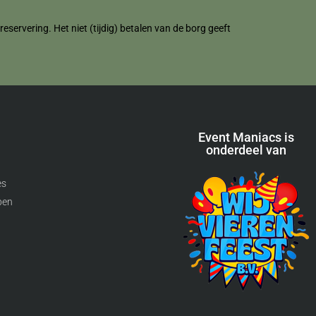
servering. Het niet (tijdig) betalen van de borg geeft
Event Maniacs is
onderdeel van
es
pen