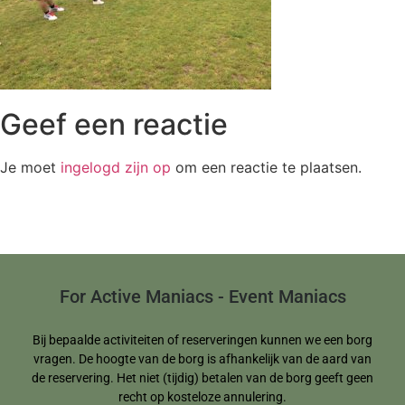
Geef een reactie
Je moet
ingelogd zijn op
om een reactie te plaatsen.
For Active Maniacs - Event Maniacs
Bij bepaalde activiteiten of reserveringen kunnen we een borg
vragen. De hoogte van de borg is afhankelijk van de aard van
de reservering. Het niet (tijdig) betalen van de borg geeft geen
recht op kosteloze annulering.